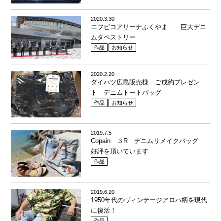
2020.3.30
エフピコアリーナふくやま 巨大デニ
ムタペストリー
作品
お知らせ
2020.2.20
ダイハツ広島販売様 ご成約プレゼン
ト デニムトートバッグ
作品
お知らせ
2019.7.5
Copain ３R デニムリメイクバッグ
好評を頂いています
作品
2019.6.20
1950年代のヴィンテージアロハ柄を現代
に復活！
作品